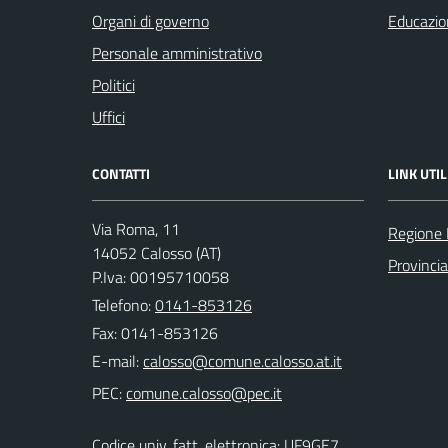
Organi di governo
Educazio
Personale amministrativo
Politici
Uffici
CONTATTI
LINK UTIL
Via Roma, 11
Regione
14052 Calosso (AT)
Provincia
P.Iva: 00195710058
Telefono:
0141-853126
Fax: 0141-853126
E-mail:
PEC:
Codice univ. fatt. elettronica: UF9GE7