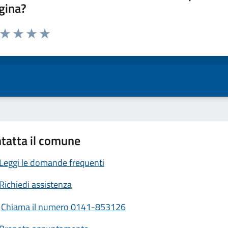
gina?
a da 1 a 5 stelle la pagina
ta 1 stelle su 5
Valuta 2 stelle su 5
Valuta 3 stelle su 5
Valuta 4 stelle su 5
Valuta 5 stelle su 5
tatta il comune
Leggi le domande frequenti
Richiedi assistenza
Chiama il numero 0141-853126