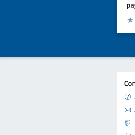
pa
Valut
Valu
Con