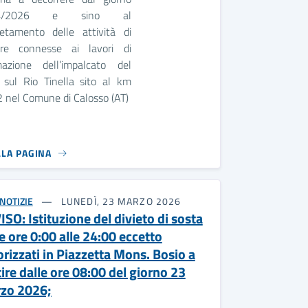
04/2026 e sino al
etamento delle attività di
ere connesse ai lavori di
mazione dell’impalcato del
 sul Rio Tinella sito al km
 nel Comune di Calosso (AT)
LLA PAGINA
NOTIZIE
LUNEDÌ, 23 MARZO 2026
SO: Istituzione del divieto di sosta
e ore 0:00 alle 24:00 eccetto
orizzati in Piazzetta Mons. Bosio a
ire dalle ore 08:00 del giorno 23
zo 2026;