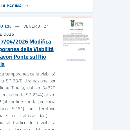
LLA PAGINA
OTIZIE
VENERDÌ, 24
E 2026
27/04/2026 Modifica
oranea della Viabilità
Lavori Ponte sul Rio
la
ca temporanea della viabilità
 la SP 23/B diramazione per
glione Tinella, dal km.3+820
incrocio con la SP 23/A) al km
(al confine con la provincia
neo SP.51) nel territorio
nale di Calosso (AT) –
ra al traffico della viabilità
aria a decorrere dal giorno