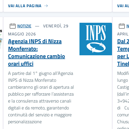
VAI ALLA PAGINA
VAI A
NOTIZIE
VENERDÌ, 29
N
MAGGIO 2026
APRIL
Agenzia INPS di Nizza
Dal 
Monferrato:
Temp
Comunicazione cambio
per 
orari uffici
Tinel
A partire dal 1° giugno all’Agenzia
Modifi
INPS di Nizza Monferrato
lungo
cambieranno gli orari di apertura al
Casti
pubblico per rafforzare l’assistenza
(dall’
e la consulenza attraverso canali
3+942 
digitali e da remoto, garantendo
di Cu
continuità del servizio e maggiore
comu
personalizzazione
Chiusu
ordin