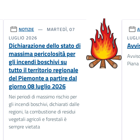
NOTIZIE
MARTEDÌ, 07
A
LUGLIO 2026
LUGL
Dichiarazione dello stato di
Avvi
massima pericolosità per
Avviso
gli incendi boschivi su
Piana 
tutto il territorio regionale
del Piemonte a partire dal
giorno 08 luglio 2026
Nei periodi di massimo rischio per
gli incendi boschivi, dichiarati dalle
regioni, la combustione di residui
vegetali agricoli e forestali è
sempre vietata