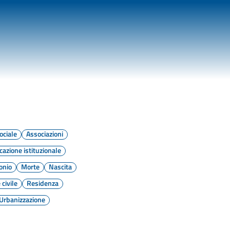
ociale
Associazioni
azione istituzionale
onio
Morte
Nascita
 civile
Residenza
Urbanizzazione